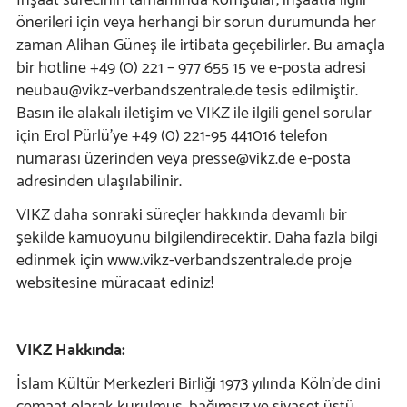
İnşaat sürecinin tamamında komşular, inşaatla ilgili
önerileri için veya herhangi bir sorun durumunda her
zaman Alihan Güneş ile irtibata geçebilirler. Bu amaçla
bir hotline +49 (0) 221 – 977 655 15 ve e-posta adresi
neubau@vikz-verbandszentrale.de tesis edilmiştir.
Basın ile alakalı iletişim ve VIKZ ile ilgili genel sorular
için Erol Pürlü'ye +49 (0) 221-95 441016 telefon
numarası üzerinden veya presse@vikz.de e-posta
adresinden ulaşılabilinir.
VIKZ daha sonraki süreçler hakkında devamlı bir
şekilde kamuoyunu bilgilendirecektir. Daha fazla bilgi
edinmek için www.vikz-verbandszentrale.de proje
websitesine müracaat ediniz!
VIKZ Hakkında:
İslam Kültür Merkezleri Birliği 1973 yılında Köln'de dini