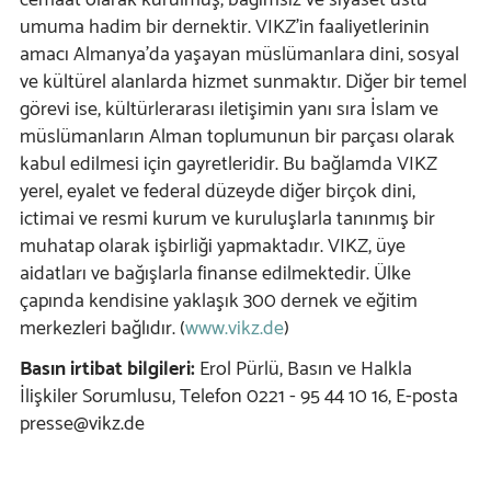
cemaat olarak kurulmuş, bağımsız ve siyaset üstü
umuma hadim bir dernektir. VIKZ'in faaliyetlerinin
amacı Almanya'da yaşayan müslümanlara dini, sosyal
ve kültürel alanlarda hizmet sunmaktır. Diğer bir temel
görevi ise, kültürlerarası iletişimin yanı sıra İslam ve
müslümanların Alman toplumunun bir parçası olarak
kabul edilmesi için gayretleridir. Bu bağlamda VIKZ
yerel, eyalet ve federal düzeyde diğer birçok dini,
ictimai ve resmi kurum ve kuruluşlarla tanınmış bir
muhatap olarak işbirliği yapmaktadır. VIKZ, üye
aidatları ve bağışlarla finanse edilmektedir. Ülke
çapında kendisine yaklaşık 300 dernek ve eğitim
merkezleri bağlıdır. (
www.vikz.de
)
Basın irtibat bilgileri:
Erol Pürlü, Basın ve Halkla
İlişkiler Sorumlusu, Telefon 0221 - 95 44 10 16, E-posta
presse@vikz.de