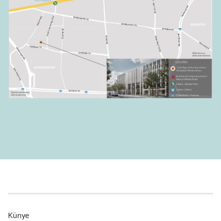
Skip
Künye