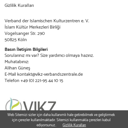
navigation
Gizlilik Kuralları
Verband der Islamischen Kulturzentren e. V.
İslam Kültür Merkezleri Birliği
Vogelsanger Str. 290
50825 Köln
Basın İletişim Bilgileri
Sorularınız mı var? Size yardımcı olmaya hazırız.
Muhatabınız:
Alihan Güneş
E-Mail
kontakt@vikz-verbandszentrale.de
Telefon +49 (0) 221-95 44 10 15
Web Sitemizi sizler için daha kullanımlı hale getirebilmek ve geliştirmek
için çerezler kullanılmaktadır. Sitemizi kullanmakla çerezleri kabul
ediyorsunuz..
Gizlilik Kuralları